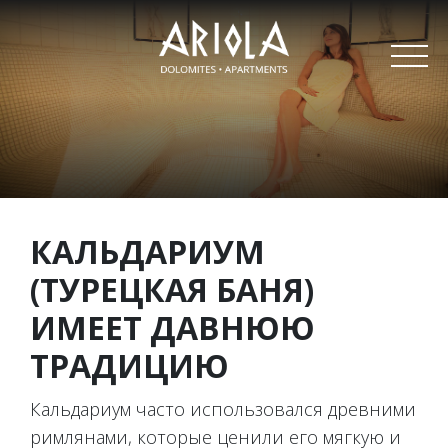
НАША РЕЗИДЕНЦИЯ
АПАРТАМЕНТЫ
ВЕЛНЕС
ЗИМА
КАЛЬДАРИУМ
(ТУРЕЦКАЯ БАНЯ)
ЛЕТО
ИМЕЕТ ДАВНЮЮ
ЦЕНЫ И ПРЕДЛОЖЕНИЯ
ТРАДИЦИЮ
ЗАПРОС
Кальдариум часто использовался древними
римлянами, которые ценили его мягкую и