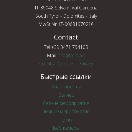
IT-39048 Selva in Val Gardena
South Tyrol - Dolomites - Italy
MwSt.Nr. IT-00681970216
Contact
Tel +39 0471 794105
Mail:
info@ariola.it
Credits
-
Cookies
-
Privacy
Быстрые ссылки
Апартаменты
Велнес
Летние мероприятия
Зимние мероприятия
Цены
Веб-камеры